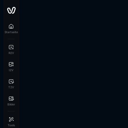
Startseite
R2V
I2V
T2V
Bilder
Tools