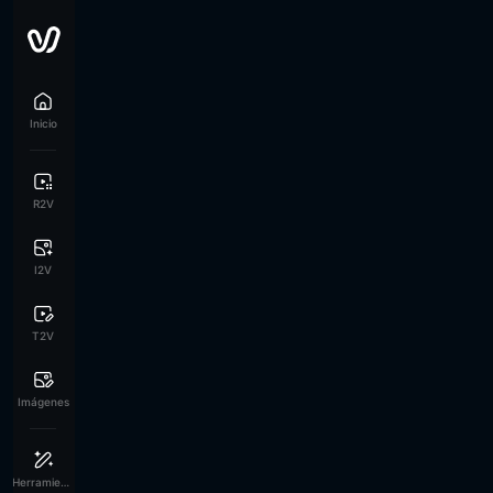
Inicio
R2V
I2V
T2V
Imágenes
Herramientas