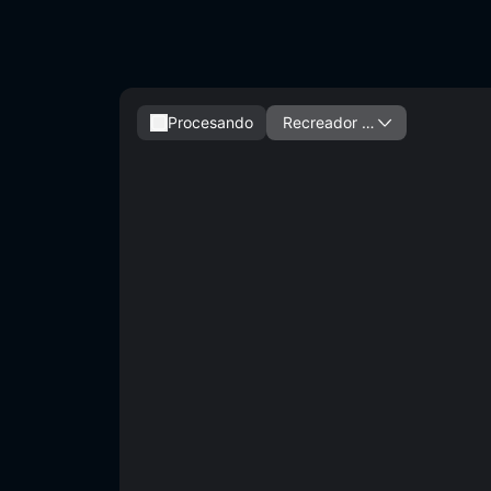
Procesando
Recreador d
e video IA