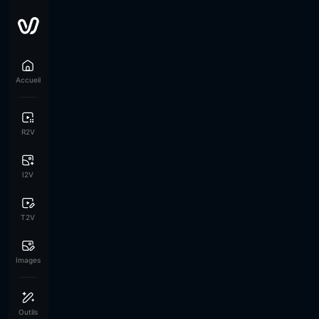
Accueil
R2V
I2V
T2V
Images
Outils