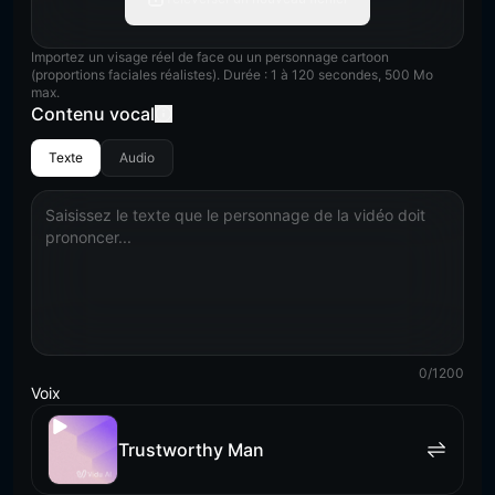
Importez un visage réel de face ou un personnage cartoon
(proportions faciales réalistes). Durée : 1 à 120 secondes, 500 Mo
max.
Contenu vocal
Texte
Audio
0
/
1200
Voix
Trustworthy Man