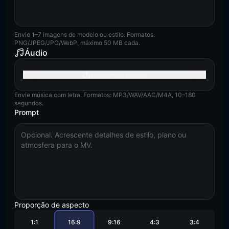
Envie 1–7 imagens de modelo ou estilo. Formatos:
PNG/JPEG/JPG/WebP, máximo 50 MB cada.
Áudio
Enviar novo arquivo
Envie música com letra. Formatos: MP3/WAV/AAC/M4A, 10–180
segundos.
Prompt
Proporção de aspecto
1:1
16:9
9:16
4:3
3:4