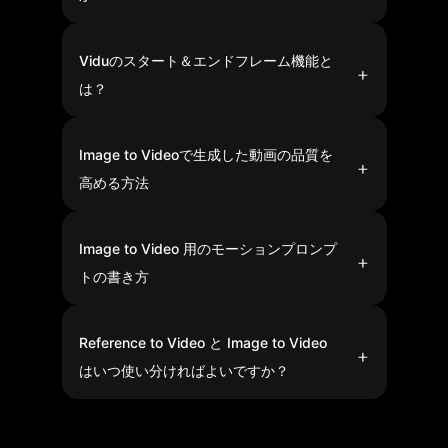
が可能です。 次に、動かしたいイメージをテキストで
入力し、動画の長さ・解像度・生成本数などを設定し
ViduはJPG、JPEG、PNG、WEBPなど、一般的な画
ます。 準備ができたら「作成」を押してシネマティッ
像形式に対応しています。
クな動画を作成しましょう。 Need multi-reference
videos?
Viduのスタート＆エンドフレーム機能と
Try Reference to Video
は？
始めと終わりの画像を指定すると、滑らかで本格的な
つながりを作れます。 場面の切り替えやキャラクター
の変身、前後比較の動画にぴったりです。
Image to Videoで生成した動画の品質を
高める方法
最良の結果を得るには、被写体が明確で照明の良い高
品質な画像を使用してください。不自然な動きやカク
つきを避けるため、プロンプトはシンプルで的を絞っ
Image to Video 用のモーションプロンプ
たものにしましょう。
トの書き方
画像を繰り返し描写するのではなく、動きを説明する
ことに重点を置き、被写体がどう動くかを定義しまし
ょう。よりシネマティックな結果を得るため、カメラ
Reference to Video と Image to Video
ワーク（パン・ズーム・トラッキング）を追加してく
ださい。Image to Video のシンプルな公式は：被写体
はいつ使い分ければよいですか？
の動き＋カメラワーク＋シーンの変化＋スタイルで
す。
1枚の画像をアニメーション化したり、ビジュアルか
ら素早く動きを作りたい場合は Image to Video を使
います。複数ショットで一貫したキャラクター・シー
ン・ストーリーテリングが必要な場合は Reference to