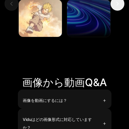
画像から動画Q&A
画像を動画にするには？
Vidu AIにアクセスし、「Try Vidu」をクリック。
「画像から動画」を選択し、アカウントにログインし
てください。 動画の最初のフレームとなる画像を1枚
Viduはどの画像形式に対応しています
アップロードします。 2枚目の画像を最後のフレーム
としてアップロードすれば、滑らかな映像の切り替え
か？