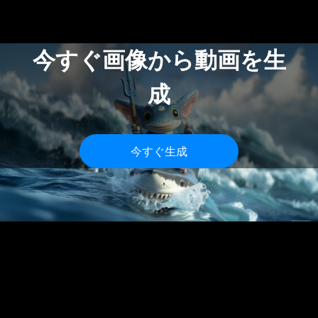
Video を使います。実戦では、シンプルなクリップに
は Image to Video、複雑でストーリー性のある動画に
は Reference to Video と、両方を組み合わせるのが
良いでしょう。 Don't have an image?
Start from a
text prompt
今すぐ画像から動画を生
成
今すぐ生成