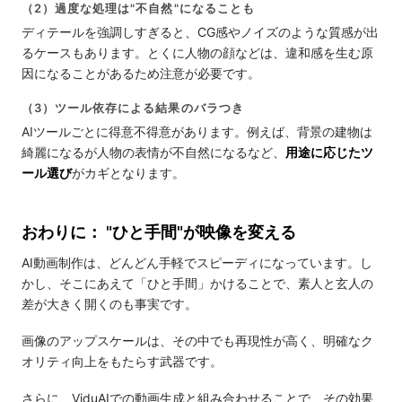
（2）過度な処理は"不自然"になることも
ディテールを強調しすぎると、CG感やノイズのような質感が出
るケースもあります。とくに人物の顔などは、違和感を生む原
因になることがあるため注意が必要です。
（3）ツール依存による結果のバラつき
AIツールごとに得意不得意があります。例えば、背景の建物は
綺麗になるが人物の表情が不自然になるなど、
用途に応じたツ
ール選び
がカギとなります。
おわりに： "ひと手間"が映像を変える
AI動画制作は、どんどん手軽でスピーディになっています。し
かし、そこにあえて「ひと手間」かけることで、素人と玄人の
差が大きく開くのも事実です。
画像のアップスケールは、その中でも再現性が高く、明確なク
オリティ向上をもたらす武器です。
さらに、ViduAIでの動画生成と組み合わせることで、その効果