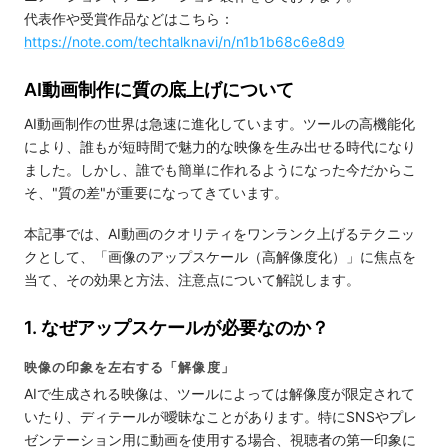
代表作や受賞作品などはこちら：
https://note.com/techtalknavi/n/n1b1b68c6e8d9
AI動画制作に質の底上げについて
AI動画制作の世界は急速に進化しています。ツールの高機能化
により、誰もが短時間で魅力的な映像を生み出せる時代になり
ました。しかし、誰でも簡単に作れるようになった今だからこ
そ、"質の差"が重要になってきています。
本記事では、AI動画のクオリティをワンランク上げるテクニッ
クとして、「画像のアップスケール（高解像度化）」に焦点を
当て、その効果と方法、注意点について解説します。
1. なぜアップスケールが必要なのか？
映像の印象を左右する「解像度」
AIで生成される映像は、ツールによっては解像度が限定されて
いたり、ディテールが曖昧なことがあります。特にSNSやプレ
ゼンテーション用に動画を使用する場合、視聴者の第一印象に