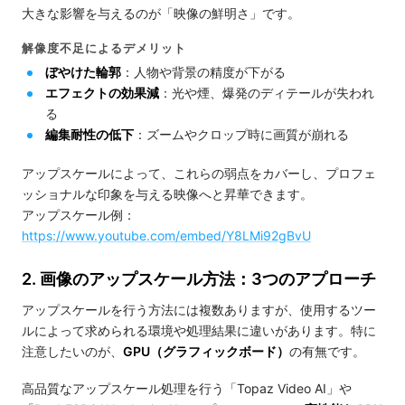
大きな影響を与えるのが「映像の鮮明さ」です。
解像度不足によるデメリット
ぼやけた輪郭
：人物や背景の精度が下がる
エフェクトの効果減
：光や煙、爆発のディテールが失われ
る
編集耐性の低下
：ズームやクロップ時に画質が崩れる
アップスケールによって、これらの弱点をカバーし、プロフェ
ッショナルな印象を与える映像へと昇華できます。
アップスケール例：
https://www.youtube.com/embed/Y8LMi92gBvU
2. 画像のアップスケール方法：3つのアプローチ
アップスケールを行う方法には複数ありますが、使用するツー
ルによって求められる環境や処理結果に違いがあります。特に
注意したいのが、
GPU（グラフィックボード）
の有無です。
高品質なアップスケール処理を行う「Topaz Video AI」や