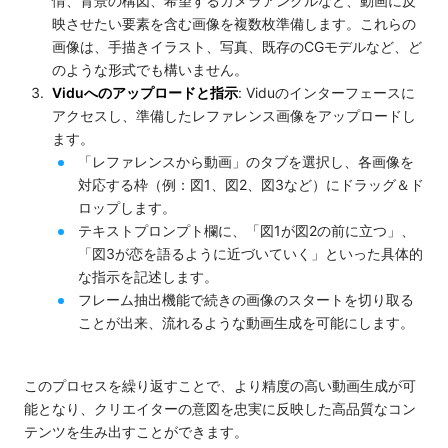
情、背景の構図、希望するカメラアングルなど、動画に反
映させたい要素を含む画像を複数枚準備します。これらの
画像は、手描きイラスト、写真、既存のCGモデルなど、ど
のような形式でも構いません。
Viduへのアップロードと指示
: Viduのインターフェースに
アクセスし、準備したレファレンス画像をアップロードし
ます。
「レファレンスから動画」のタブを選択し、各画像を
対応する枠（例：図1、図2、図3など）にドラッグ＆ド
ロップします。
テキストプロンプト欄に、「図1が図2の前に立つ」、
「図3が恋を語るように近づいていく」といった具体的
な指示を記述します。
フレーム抽出機能で続きの画像のスタートを切り取る
ことが出来、流れるような動画生成を可能にします。
このプロセスを繰り返すことで、より精度の高い動画生成が可
能となり、クリエイターの意図を忠実に反映した高品質なコン
テンツを生み出すことができます。