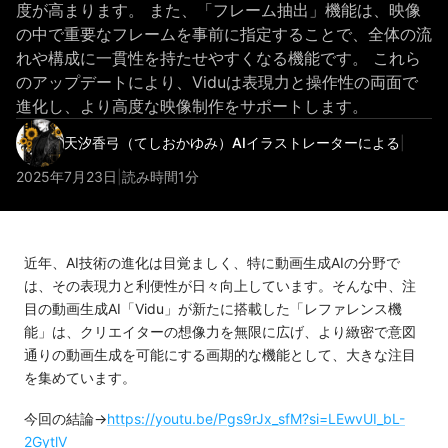
度が高まります。 また、「フレーム抽出」機能は、映像
の中で重要なフレームを事前に指定することで、全体の流
れや構成に一貫性を持たせやすくなる機能です。 これら
のアップデートにより、Viduは表現力と操作性の両面で
進化し、より高度な映像制作をサポートします。
天汐香弓（てしおかゆみ）AIイラストレーターによる
|
2025年7月23日
|
読み時間1分
近年、AI技術の進化は目覚ましく、特に動画生成AIの分野で
は、その表現力と利便性が日々向上しています。そんな中、注
目の動画生成AI「Vidu」が新たに搭載した「レファレンス機
能」は、クリエイターの想像力を無限に広げ、より緻密で意図
通りの動画生成を可能にする画期的な機能として、大きな注目
を集めています。
今回の結論→
https://youtu.be/Pgs9rJx_sfM?si=LEwvUI_bL-
2GytlV