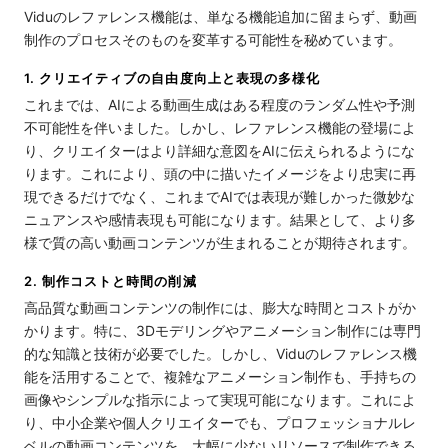
Viduのレファレンス機能は、単なる機能追加に留まらず、動画
制作のプロセスそのものを変革する可能性を秘めています。
1. クリエイティブの自由度向上と表現の多様化
これまでは、AIによる動画生成はある程度のランダム性や予測
不可能性を伴いました。しかし、レファレンス機能の登場によ
り、クリエイターはより詳細な意図をAIに伝えられるようにな
ります。これにより、頭の中に描いたイメージをより忠実に再
現できるだけでなく、これまでAIでは表現が難しかった微妙な
ニュアンスや感情表現も可能になります。結果として、より多
様で質の高い動画コンテンツが生まれることが期待されます。
2. 制作コストと時間の削減
高品質な動画コンテンツの制作には、膨大な時間とコストがか
かります。特に、3Dモデリングやアニメーション制作には専門
的な知識と技術が必要でした。しかし、Viduのレファレンス機
能を活用することで、複雑なアニメーション制作も、手持ちの
画像やシンプルな指示によって実現可能になります。これによ
り、中小企業や個人クリエイターでも、プロフェッショナルレ
ベルの動画コンテンツを、大幅に少ないリソースで制作できる