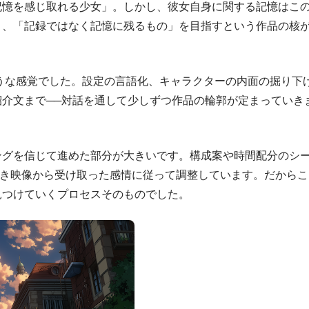
記憶を感じ取れる少女」。しかし、彼女自身に関する記憶はこ
き、「記録ではなく記憶に残るもの」を目指すという作品の核
のような感覚でした。設定の言語化、キャラクターの内面の掘り下
紹介文まで──対話を通して少しずつ作品の輪郭が定まっていき
ングを信じて進めた部分が大きいです。構成案や時間配分のシ
とき映像から受け取った感情に従って調整しています。だからこ
見つけていくプロセスそのものでした。