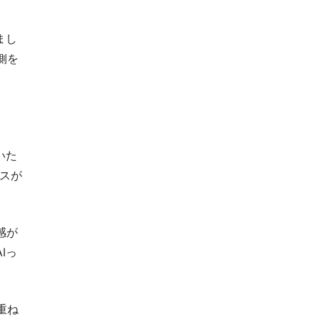
まし
側を
いた
スが
感が
Iっ
重ね