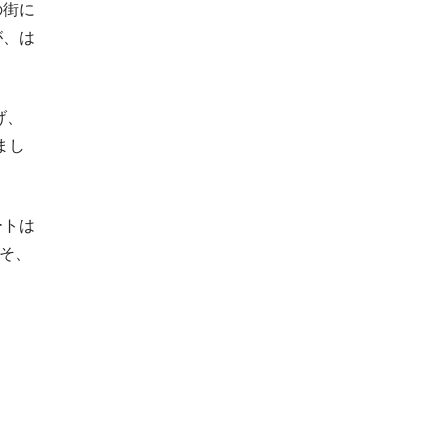
の街に
が、は
げ、
まし
ートは
そ、