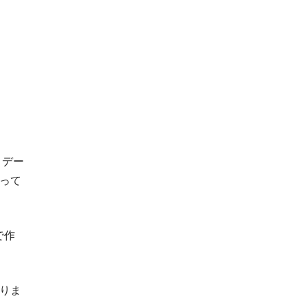
、デー
って
で作
りま