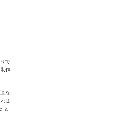
もりで
、制作
正直な
これは
”と