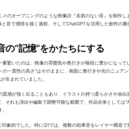
、アニメのオープニングのような映像詩『名前のない音』を制作し
と音で感情を描く過程、そしてChatGPTを活用した創作の裏
音の“記憶”をかたちにする
き、一番驚いたのは、映像の雰囲気や奥行きが格段に豊かになって
トの一貫性の高さ”はそのままに、画面に奥行きや光のニュアン
気が生まれていました。
の質感が強く出ることもあり、イラストの持つ柔らかさや余白
、それも演出や編集で調整可能な範囲で、作品全体としては“A
す。
に印象的でした。特にQ1では、複数の効果音をレイヤー構造で