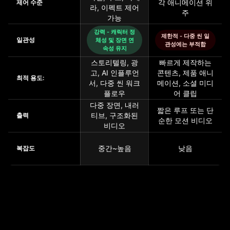
각 애니메이션 위
제어 수준
라, 이펙트 제어
주
가능
강력 - 캐릭터 정
제한적 - 다중 씬 일
일관성
체성 및 장면 연
관성에는 부적합
속성 유지
스토리텔링, 광
빠르게 제작하는
고, AI 인플루언
콘텐츠, 제품 애니
최적 용도:
서, 다중 씬 워크
메이션, 소셜 미디
플로우
어 클립
다중 장면, 내러
짧은 루프 또는 단
티브, 구조화된
출력
순한 모션 비디오
비디오
중간~높음
낮음
복잡도