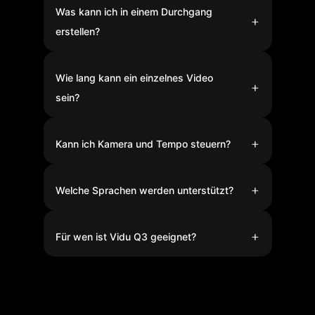
Veröffentlichung ohne zusätzliche
Was kann ich in einem Durchgang
Nachbearbeitung.
erstellen?
Ein vollständiger Clip mit Bild, Dialog/Voiceover,
Soundeffekten und Musik – alles gemeinsam
generiert für perfekte Abstimmung.
Wie lang kann ein einzelnes Video
sein?
Bis zu 16 Sekunden pro Generierung.
Kann ich Kamera und Tempo steuern?
Ja – Vidu Q3 unterstützt präzise Kontrolle über
Kameraführung und Rhythmus, sodass du die
Geschichte aktiv steuern kannst.
Welche Sprachen werden unterstützt?
Englisch, Japanisch und Chinesisch.
Für wen ist Vidu Q3 geeignet?
Creator und Teams, die Comic-/Manga-Storys,
filmische Szenen, Kurzserien und narrative Werbung
erstellen – besonders dort, wo Kontinuität wichtig
ist.