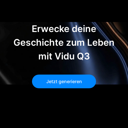
Erwecke deine
Geschichte zum Leben
mit Vidu Q3
Jetzt generieren