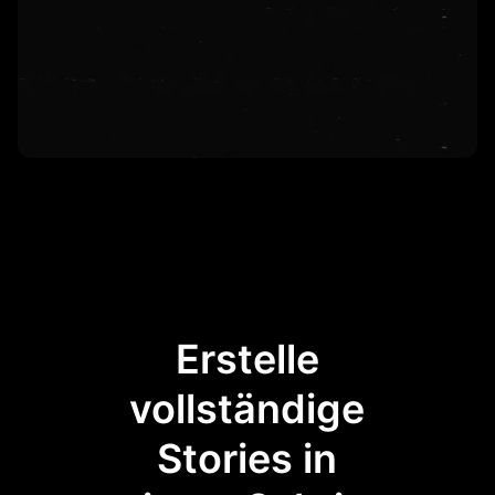
Erstelle
vollständige
Stories in