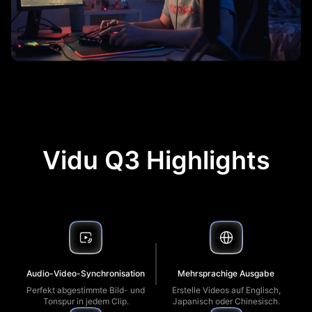
Vidu Q3 Highlights
Audio-Video-Synchronisation
Mehrsprachige Ausgabe
Perfekt abgestimmte Bild- und
Erstelle Videos auf Englisch,
Tonspur in jedem Clip.
Japanisch oder Chinesisch.