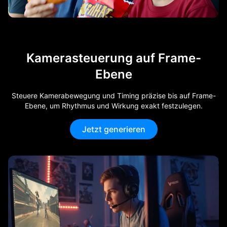
Kamerasteuerung auf Frame-
Ebene
Steuere Kamerabewegung und Timing präzise bis auf Frame-
Ebene, um Rhythmus und Wirkung exakt festzulegen.
Jetzt generieren