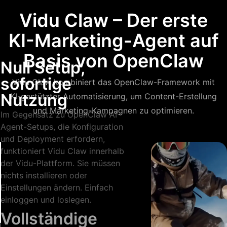
Vidu Claw – Der erste
KI-Marketing-Agent auf
Basis von OpenClaw
Null Setup,
sofortige
Vidu Claw kombiniert das OpenClaw-Framework mit
Nutzung
KI-gestützter Automatisierung, um Content-Erstellung
und Marketing-Kampagnen zu optimieren.
Im Gegensatz zu OpenClaw AI-
Agent-Setups, die Konfiguration
und Deployment erfordern,
funktioniert Vidu Claw innerhalb
der Vidu-Plattform. Sie müssen
nichts installieren oder
Einstellungen ändern. Einfach
einloggen und loslegen.
Vollständige